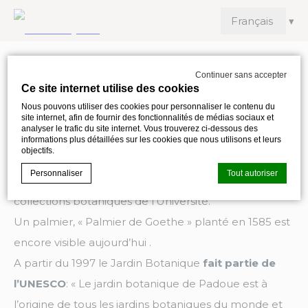
Continuer sans accepter
Ce site internet utilise des cookies
Jardin Botanique
Nous pouvons utiliser des cookies pour personnaliser le contenu du
site internet, afin de fournir des fonctionnalités de médias sociaux et
analyser le trafic du site internet. Vous trouverez ci-dessous des
Il s’agit du
jardin botanique universitaire
le plus
informations plus détaillées sur les cookies que nous utilisons et leurs
objectifs.
ancien d’Europe
et abrite une importante collection
Personnaliser
Tout autoriser
de plantes rares, une ancienne bibliothèque et les
collections botaniques de l’Université.
Un palmier, « Palmier de Goethe » planté en 1585 est
Déclaration de cookie par
d-edge Macaron CMP
. Dernière mise à
jour: 2024-11-26.
encore visible aujourd’hui .
Que sont les cookies?
A partir du 1997 le Jardin Botanique
fait partie de
Les cookies sont de petits morceaux d'informations
l’UNESCO
: « Le jardin botanique de Padoue est à
textuelles qui sont utilisés par le site internet pour améliorer
l'expérience utilisateur. Acceptez tous les cookies ou
l’origine de tous les jardins botaniques du monde et
choisissez les catégories que vous souhaitez autoriser.