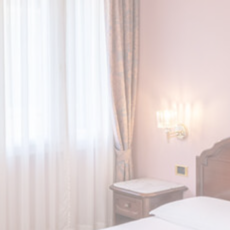
aggiornamento: 2024-11-26.
Cosa sono i cookies?
I cookie sono piccoli file di testo che possono essere
utilizzati dai siti web per rendere più efficiente l'esperienza
per l'utente. Puoi accettare tutti i cookie o selezionare le
categorie che desideri abilitare.
Gestione dei Cookie
Necessario
I cookie necessari permettono un corretto utilizzo del sito
web abilitando funzionalità di base come ad esempio
l'accesso alle aree protette o la navigazione del sito
Non ci sono cookie per questa tipologia.
Preferenze
I cookie di preferenza permettono di memorizzare le scelte
dell'utente per le sue prossime visite. Ad esempio
potremmo salvare la lingua dell'utente in modo da
ricordacela alla prossima visita e presentarti la pagina
corretta