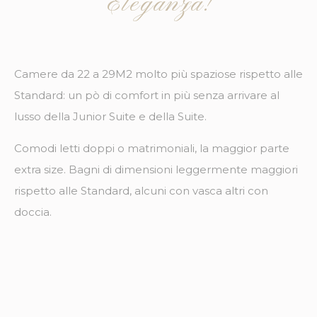
Eleganza!
_ga
Google
Google Analytics
2 anni
Analytics
permette di
tracciare utenti ai
fini di migliorare
l'utilizzo e la
fruizione del sito
Camere da 22 a 29M2 molto più spaziose rispetto alle
web
Standard: un pò di comfort in più senza arrivare al
lusso della Junior Suite e della Suite.
Marketing e Pubblicità
Comodi letti doppi o matrimoniali, la maggior parte
I cookie di marketing o pubblicitari vengono utilizzati
principalmente da fornitori terzi ai fini di profilazione
extra size. Bagni di dimensioni leggermente maggiori
dell'utente in modo da poterne tracciare i comportamenti
nel web a fine pubblicitario.
rispetto alle Standard, alcuni con vasca altri con
doccia.
Dati utente pubblicitari
Fornire il consenso per l'invio a Google dei dati dell'utente
relativi alla pubblicità.
Annunci personalizzati