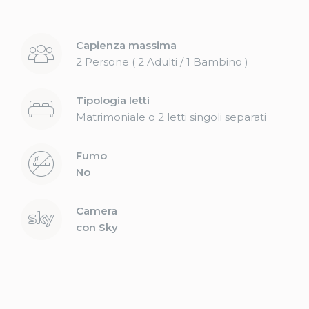
Fornire il consenso a terze parti per la pubblicità
personalizzata
Capienza massima
Conferma Selezione
Nascondi dettagli
2 Persone ( 2 Adulti / 1 Bambino )
Tipologia letti
Matrimoniale o 2 letti singoli separati
Fumo
No
Camera
con Sky